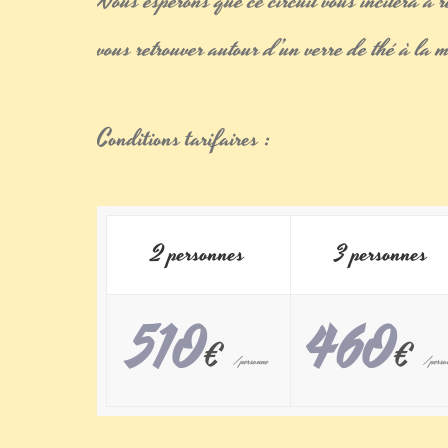
Nous espérons que ce circuit vous incitera à 
vous retrouver autour d’un verre de thé à la
m
Conditions tarifaires :
2 personnes
3 personnes
510
460
€
€
/personne
/perso