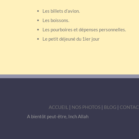
Les billets d’avion.
Les boissons.
Les pourboires et dépenses personnelles.
Le petit déjeuné du 1ier jour
ACCUEIL
|
NOS PHOTOS
|
BLOG
|
CONTAC
A bientôt peut-être, Inch Allah