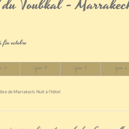
 du Toubkal - Marrakech
 fin octobre
r 3
Jour 4
Jour 5
Jour 6
 libre de Marrakech. Nuit à l’hôtel