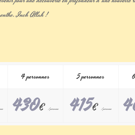
revenir pour une découverte en profondeur d'une nouvelle 
enthe. Inch Allah !
4 personnes
5 personnes
6
430
415
4
€
€
nne
/personne
/personne