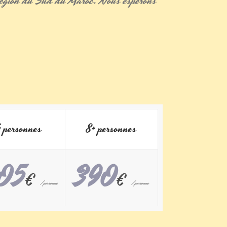
région
du Sud du Maroc. Nous espérons
 personnes
8+ personnes
05
390
€
€
/personne
/personne